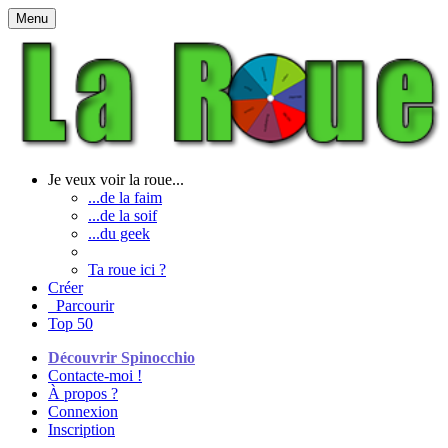
Menu
Je veux voir la roue...
...de la faim
...de la soif
...du geek
Ta roue ici ?
Créer
Parcourir
Top 50
Découvrir Spinocchio
Contacte-moi !
À propos ?
Connexion
Inscription