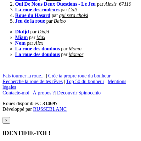
Qui De Nous Deux Questions - Le Jeu
par
Alexis_67110
La roue des couleurs
par
Cali
Roue du Hasard
par
qui sera choisi
Jeu de la roue
par
Baloo
Dkdjd
par
Djdjd
Miam
par
Max
Nom
par
Alex
La roue des doudous
par
Momo
La roue des doudous
par
Momor
Fais tourner la roue...
|
Crée ta propre roue du bonheur
Recherche la roue de tes rêves
|
Top 50 du bonheur
|
Mentions
légales
Contacte-moi
|
À propos ?
|
Découvrir Spinocchio
Roues disponibles :
314697
Développé par
RUSSEBLANC
×
IDENTIFIE-TOI !