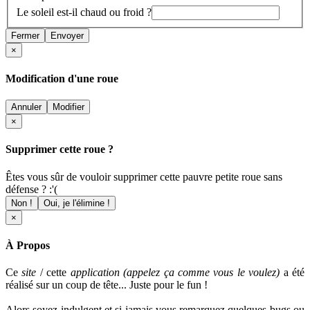
Le soleil est-il chaud ou froid ?
Fermer
Envoyer
×
Modification d'une roue
Annuler
Modifier
×
Supprimer cette roue ?
Êtes vous sûr de vouloir supprimer cette pauvre petite roue sans
défense ? :'(
Non !
Oui, je l'élimine !
×
À Propos
Ce
site
/ cette
application (appelez ça comme vous le voulez)
a été
réalisé sur un coup de tête... Juste pour le fun !
Alors soyez indulgent et si jamais vous remarquez quelques bugs ou