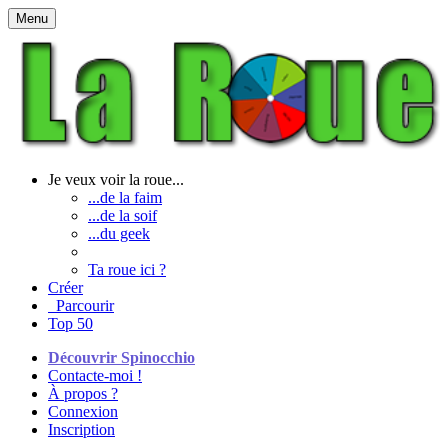
Menu
Je veux voir la roue...
...de la faim
...de la soif
...du geek
Ta roue ici ?
Créer
Parcourir
Top 50
Découvrir Spinocchio
Contacte-moi !
À propos ?
Connexion
Inscription