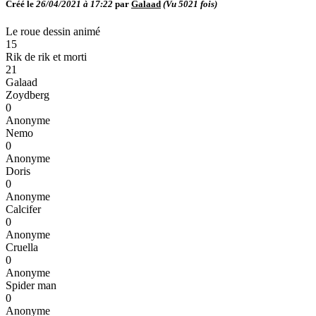
Créé le
26/04/2021 à 17:22
par
Galaad
(Vu
5021
fois)
Le roue dessin animé
15
Rik de rik et morti
21
Galaad
Zoydberg
0
Anonyme
Nemo
0
Anonyme
Doris
0
Anonyme
Calcifer
0
Anonyme
Cruella
0
Anonyme
Spider man
0
Anonyme