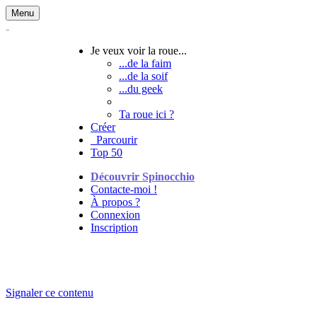
Menu
Je veux voir la roue...
...de la faim
...de la soif
...du geek
Ta roue ici ?
Créer
Parcourir
Top 50
Découvrir Spinocchio
Contacte-moi !
À propos ?
Connexion
Inscription
Signaler ce contenu