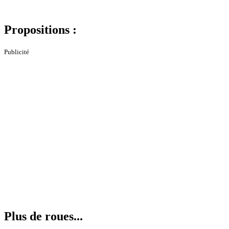
Propositions :
Publicité
Plus de roues...