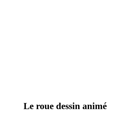
Le roue dessin animé