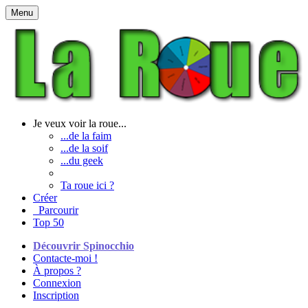
Menu
Je veux voir la roue...
...de la faim
...de la soif
...du geek
Ta roue ici ?
Créer
Parcourir
Top 50
Découvrir Spinocchio
Contacte-moi !
À propos ?
Connexion
Inscription