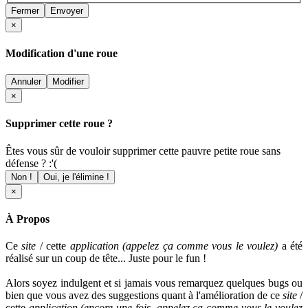
Fermer
Envoyer
×
Modification d'une roue
Annuler
Modifier
×
Supprimer cette roue ?
Êtes vous sûr de vouloir supprimer cette pauvre petite roue sans
défense ? :'(
Non !
Oui, je l'élimine !
×
À Propos
Ce
site
/ cette
application (appelez ça comme vous le voulez)
a été
réalisé sur un coup de tête... Juste pour le fun !
Alors soyez indulgent et si jamais vous remarquez quelques bugs ou
bien que vous avez des suggestions quant à l'amélioration de ce
site
/
cette
application
(encore une fois, appelez ça comme vous le voulez