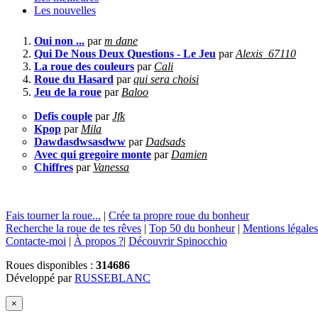
Les nouvelles
Oui non ...
par
m dane
Qui De Nous Deux Questions - Le Jeu
par
Alexis_67110
La roue des couleurs
par
Cali
Roue du Hasard
par
qui sera choisi
Jeu de la roue
par
Baloo
Defis couple
par
Jfk
Kpop
par
Mila
Dawdasdwsasdww
par
Dadsads
Avec qui gregoire monte
par
Damien
Chiffres
par
Vanessa
Fais tourner la roue...
|
Crée ta propre roue du bonheur
Recherche la roue de tes rêves
|
Top 50 du bonheur
|
Mentions légales
Contacte-moi
|
À propos ?
|
Découvrir Spinocchio
Roues disponibles :
314686
Développé par
RUSSEBLANC
×