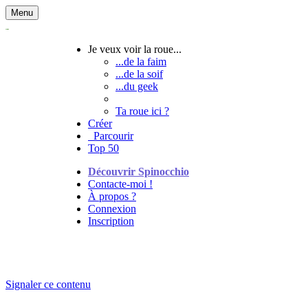
Menu
Je veux voir la roue...
...de la faim
...de la soif
...du geek
Ta roue ici ?
Créer
Parcourir
Top 50
Découvrir Spinocchio
Contacte-moi !
À propos ?
Connexion
Inscription
Signaler ce contenu