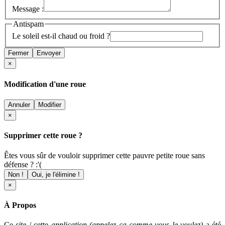
Message :
Antispam
Le soleil est-il chaud ou froid ?
Fermer
Envoyer
×
Modification d'une roue
Annuler
Modifier
×
Supprimer cette roue ?
Êtes vous sûr de vouloir supprimer cette pauvre petite roue sans
défense ? :'(
Non !
Oui, je l'élimine !
×
À Propos
Ce
site
/ cette
application (appelez ça comme vous le voulez)
a été