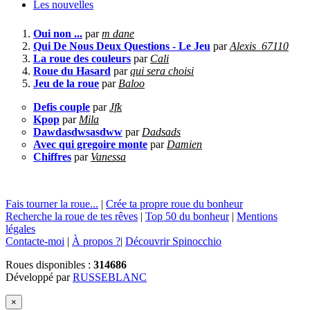
Les nouvelles
Oui non ...
par
m dane
Qui De Nous Deux Questions - Le Jeu
par
Alexis_67110
La roue des couleurs
par
Cali
Roue du Hasard
par
qui sera choisi
Jeu de la roue
par
Baloo
Defis couple
par
Jfk
Kpop
par
Mila
Dawdasdwsasdww
par
Dadsads
Avec qui gregoire monte
par
Damien
Chiffres
par
Vanessa
Fais tourner la roue...
|
Crée ta propre roue du bonheur
Recherche la roue de tes rêves
|
Top 50 du bonheur
|
Mentions
légales
Contacte-moi
|
À propos ?
|
Découvrir Spinocchio
Roues disponibles :
314686
Développé par
RUSSEBLANC
×