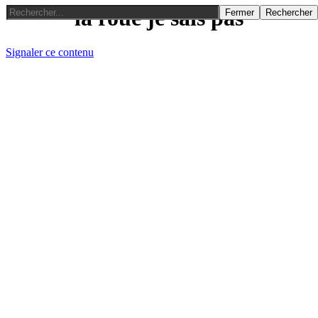
la roue je sais pas
Fermer
Rechercher
Signaler ce contenu