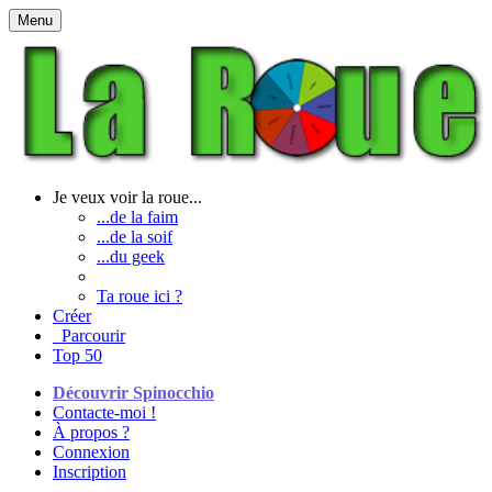
Menu
Je veux voir la roue...
...de la faim
...de la soif
...du geek
Ta roue ici ?
Créer
Parcourir
Top 50
Découvrir Spinocchio
Contacte-moi !
À propos ?
Connexion
Inscription