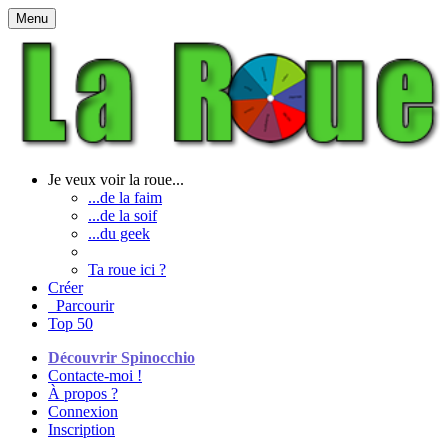
Menu
Je veux voir la roue...
...de la faim
...de la soif
...du geek
Ta roue ici ?
Créer
Parcourir
Top 50
Découvrir Spinocchio
Contacte-moi !
À propos ?
Connexion
Inscription