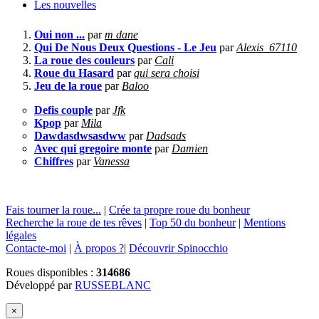
Les nouvelles
Oui non ...
par
m dane
Qui De Nous Deux Questions - Le Jeu
par
Alexis_67110
La roue des couleurs
par
Cali
Roue du Hasard
par
qui sera choisi
Jeu de la roue
par
Baloo
Defis couple
par
Jfk
Kpop
par
Mila
Dawdasdwsasdww
par
Dadsads
Avec qui gregoire monte
par
Damien
Chiffres
par
Vanessa
Fais tourner la roue...
|
Crée ta propre roue du bonheur
Recherche la roue de tes rêves
|
Top 50 du bonheur
|
Mentions
légales
Contacte-moi
|
À propos ?
|
Découvrir Spinocchio
Roues disponibles :
314686
Développé par
RUSSEBLANC
×