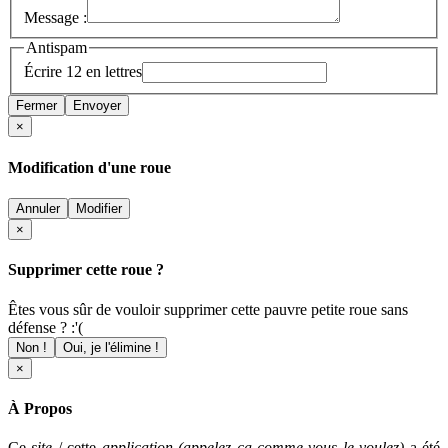
Message :
Antispam
Écrire 12 en lettres
Fermer
Envoyer
×
Modification d'une roue
Annuler
Modifier
×
Supprimer cette roue ?
Êtes vous sûr de vouloir supprimer cette pauvre petite roue sans
défense ? :'(
Non !
Oui, je l'élimine !
×
À Propos
Ce
site
/ cette
application (appelez ça comme vous le voulez)
a été