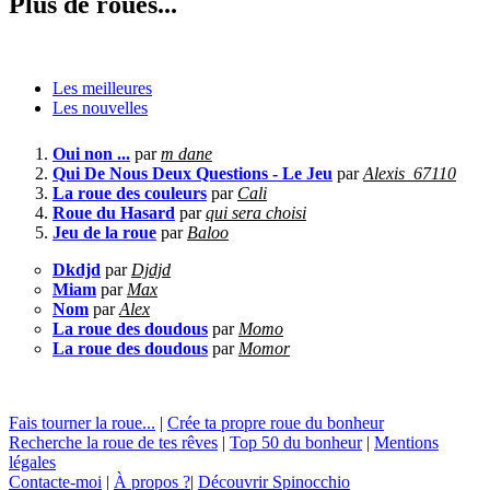
Plus de roues...
Les meilleures
Les nouvelles
Oui non ...
par
m dane
Qui De Nous Deux Questions - Le Jeu
par
Alexis_67110
La roue des couleurs
par
Cali
Roue du Hasard
par
qui sera choisi
Jeu de la roue
par
Baloo
Dkdjd
par
Djdjd
Miam
par
Max
Nom
par
Alex
La roue des doudous
par
Momo
La roue des doudous
par
Momor
Fais tourner la roue...
|
Crée ta propre roue du bonheur
Recherche la roue de tes rêves
|
Top 50 du bonheur
|
Mentions
légales
Contacte-moi
|
À propos ?
|
Découvrir Spinocchio