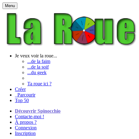
Menu
Je veux voir la roue...
...de la faim
...de la soif
...du geek
Ta roue ici ?
Créer
Parcourir
Top 50
Découvrir Spinocchio
Contacte-moi !
À propos ?
Connexion
Inscription