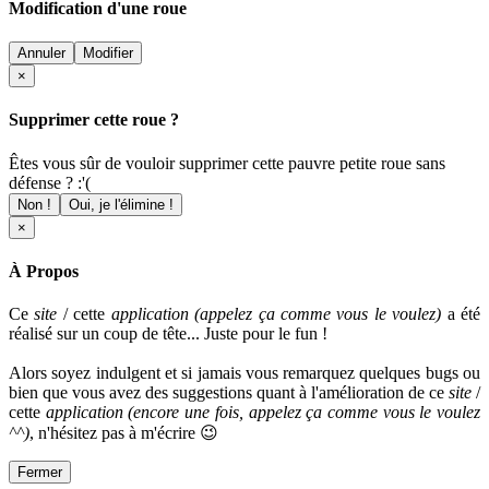
Modification d'une roue
Annuler
Modifier
×
Supprimer cette roue ?
Êtes vous sûr de vouloir supprimer cette pauvre petite roue sans
défense ? :'(
Non !
Oui, je l'élimine !
×
À Propos
Ce
site
/ cette
application (appelez ça comme vous le voulez)
a été
réalisé sur un coup de tête... Juste pour le fun !
Alors soyez indulgent et si jamais vous remarquez quelques bugs ou
bien que vous avez des suggestions quant à l'amélioration de ce
site
/
cette
application
(encore une fois, appelez ça comme vous le voulez
^^)
, n'hésitez pas à m'écrire 😉
Fermer