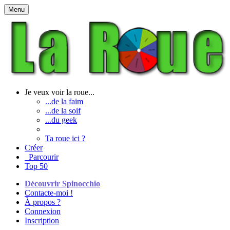
Menu
Je veux voir la roue...
...de la faim
...de la soif
...du geek
Ta roue ici ?
Créer
Parcourir
Top 50
Découvrir Spinocchio
Contacte-moi !
À propos ?
Connexion
Inscription