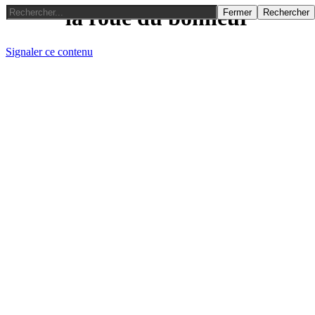
la roue du bonheur
Fermer
Rechercher
Signaler ce contenu