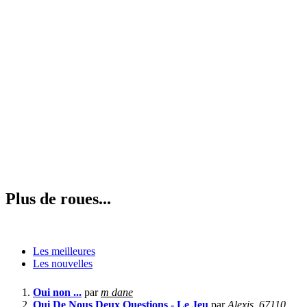
Plus de roues...
Les meilleures
Les nouvelles
Oui non ...
par
m dane
Qui De Nous Deux Questions - Le Jeu
par
Alexis_67110