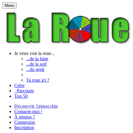
Menu
Je veux voir la roue...
...de la faim
...de la soif
...du geek
Ta roue ici ?
Créer
Parcourir
Top 50
Découvrir Spinocchio
Contacte-moi !
À propos ?
Connexion
Inscription