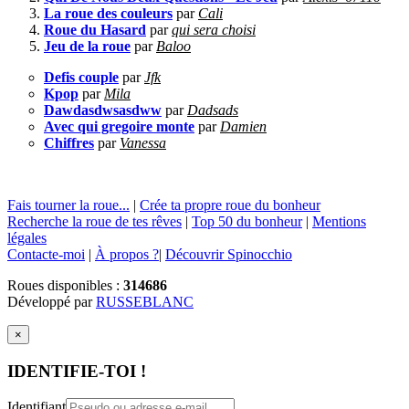
La roue des couleurs
par
Cali
Roue du Hasard
par
qui sera choisi
Jeu de la roue
par
Baloo
Defis couple
par
Jfk
Kpop
par
Mila
Dawdasdwsasdww
par
Dadsads
Avec qui gregoire monte
par
Damien
Chiffres
par
Vanessa
Fais tourner la roue...
|
Crée ta propre roue du bonheur
Recherche la roue de tes rêves
|
Top 50 du bonheur
|
Mentions
légales
Contacte-moi
|
À propos ?
|
Découvrir Spinocchio
Roues disponibles :
314686
Développé par
RUSSEBLANC
×
IDENTIFIE-TOI !
Identifiant