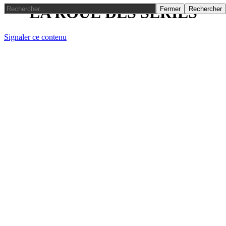
LA ROUE DES SERIES
Fermer
Rechercher
Signaler ce contenu