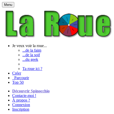
Menu
Je veux voir la roue...
...de la faim
...de la soif
...du geek
Ta roue ici ?
Créer
Parcourir
Top 50
Découvrir Spinocchio
Contacte-moi !
À propos ?
Connexion
Inscription