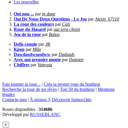
Les nouvelles
Oui non ...
par
m dane
Qui De Nous Deux Questions - Le Jeu
par
Alexis_67110
La roue des couleurs
par
Cali
Roue du Hasard
par
qui sera choisi
Jeu de la roue
par
Baloo
Defis couple
par
Jfk
Kpop
par
Mila
Dawdasdwsasdww
par
Dadsads
Avec qui gregoire monte
par
Damien
Chiffres
par
Vanessa
Fais tourner la roue...
|
Crée ta propre roue du bonheur
Recherche la roue de tes rêves
|
Top 50 du bonheur
|
Mentions
légales
Contacte-moi
|
À propos ?
|
Découvrir Spinocchio
Roues disponibles :
314686
Développé par
RUSSEBLANC
×