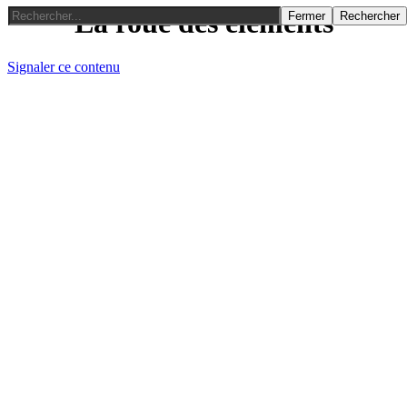
La roue des éléments
Fermer
Rechercher
Signaler ce contenu