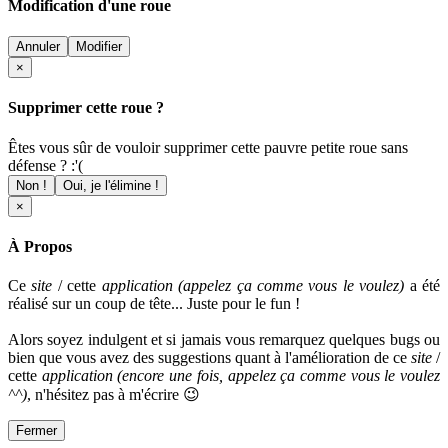
Modification d'une roue
Annuler
Modifier
×
Supprimer cette roue ?
Êtes vous sûr de vouloir supprimer cette pauvre petite roue sans
défense ? :'(
Non !
Oui, je l'élimine !
×
À Propos
Ce
site
/ cette
application (appelez ça comme vous le voulez)
a été
réalisé sur un coup de tête... Juste pour le fun !
Alors soyez indulgent et si jamais vous remarquez quelques bugs ou
bien que vous avez des suggestions quant à l'amélioration de ce
site
/
cette
application
(encore une fois, appelez ça comme vous le voulez
^^)
, n'hésitez pas à m'écrire 😉
Fermer