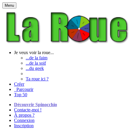
Menu
Je veux voir la roue...
...de la faim
...de la soif
...du geek
Ta roue ici ?
Créer
Parcourir
Top 50
Découvrir Spinocchio
Contacte-moi !
À propos ?
Connexion
Inscription