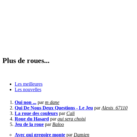
Plus de roues...
Les meilleures
Les nouvelles
Oui non ...
par
m dane
Qui De Nous Deux Questions - Le Jeu
par
Alexis_67110
La roue des couleurs
par
Cali
Roue du Hasard
par
qui sera choisi
Jeu de la roue
par
Baloo
Avec qui gregoire monte
par
Damien