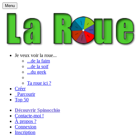
Menu
Je veux voir la roue...
...de la faim
...de la soif
...du geek
Ta roue ici ?
Créer
Parcourir
Top 50
Découvrir Spinocchio
Contacte-moi !
À propos ?
Connexion
Inscription