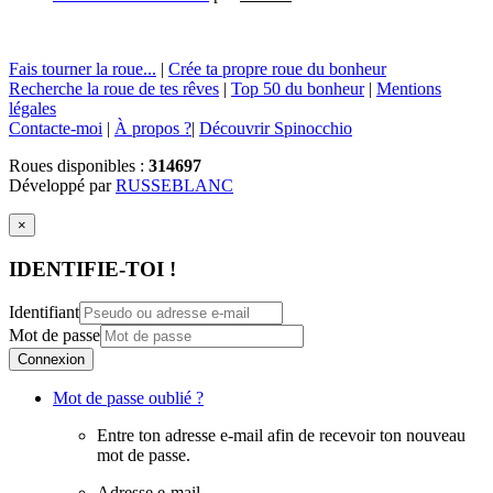
Fais tourner la roue...
|
Crée ta propre roue du bonheur
Recherche la roue de tes rêves
|
Top 50 du bonheur
|
Mentions
légales
Contacte-moi
|
À propos ?
|
Découvrir Spinocchio
Roues disponibles :
314697
Développé par
RUSSEBLANC
×
IDENTIFIE-TOI !
Identifiant
Mot de passe
Connexion
Mot de passe oublié ?
Entre ton adresse e-mail afin de recevoir ton nouveau
mot de passe.
Adresse e-mail