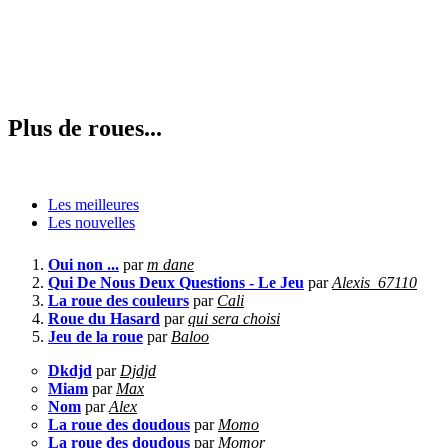
Plus de roues...
Les meilleures
Les nouvelles
Oui non ...
par
m dane
Qui De Nous Deux Questions - Le Jeu
par
Alexis_67110
La roue des couleurs
par
Cali
Roue du Hasard
par
qui sera choisi
Jeu de la roue
par
Baloo
Dkdjd
par
Djdjd
Miam
par
Max
Nom
par
Alex
La roue des doudous
par
Momo
La roue des doudous
par
Momor