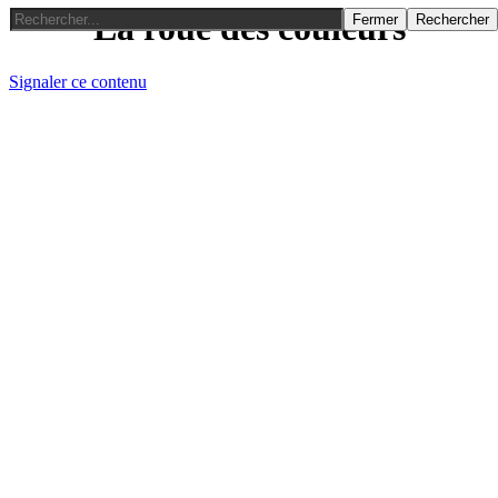
La roue des couleurs
Fermer
Rechercher
Signaler ce contenu