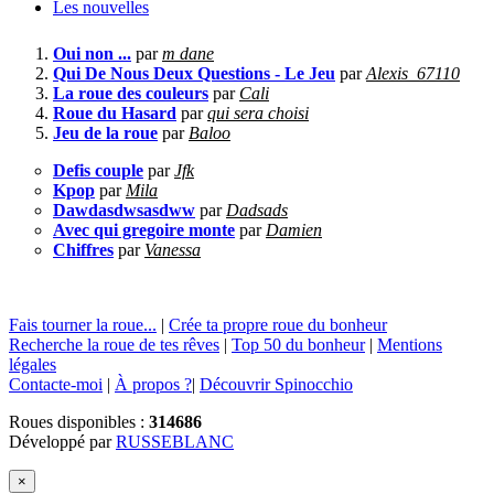
Les nouvelles
Oui non ...
par
m dane
Qui De Nous Deux Questions - Le Jeu
par
Alexis_67110
La roue des couleurs
par
Cali
Roue du Hasard
par
qui sera choisi
Jeu de la roue
par
Baloo
Defis couple
par
Jfk
Kpop
par
Mila
Dawdasdwsasdww
par
Dadsads
Avec qui gregoire monte
par
Damien
Chiffres
par
Vanessa
Fais tourner la roue...
|
Crée ta propre roue du bonheur
Recherche la roue de tes rêves
|
Top 50 du bonheur
|
Mentions
légales
Contacte-moi
|
À propos ?
|
Découvrir Spinocchio
Roues disponibles :
314686
Développé par
RUSSEBLANC
×