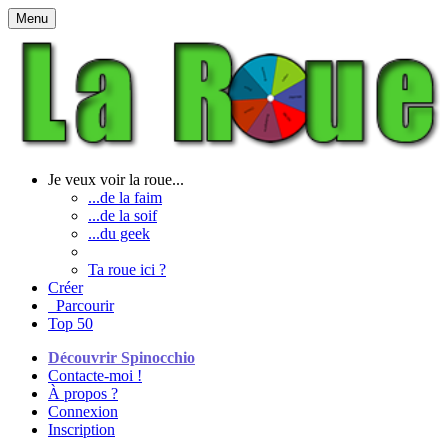
Menu
Je veux voir la roue...
...de la faim
...de la soif
...du geek
Ta roue ici ?
Créer
Parcourir
Top 50
Découvrir Spinocchio
Contacte-moi !
À propos ?
Connexion
Inscription