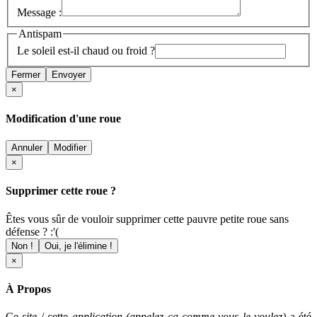
Message :
Antispam
Le soleil est-il chaud ou froid ?
Fermer
Envoyer
×
Modification d'une roue
Annuler
Modifier
×
Supprimer cette roue ?
Êtes vous sûr de vouloir supprimer cette pauvre petite roue sans
défense ? :'(
Non !
Oui, je l'élimine !
×
À Propos
Ce
site
/ cette
application (appelez ça comme vous le voulez)
a été