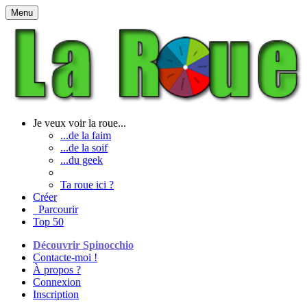
Menu
Je veux voir la roue...
...de la faim
...de la soif
...du geek
Ta roue ici ?
Créer
Parcourir
Top 50
Découvrir Spinocchio
Contacte-moi !
À propos ?
Connexion
Inscription