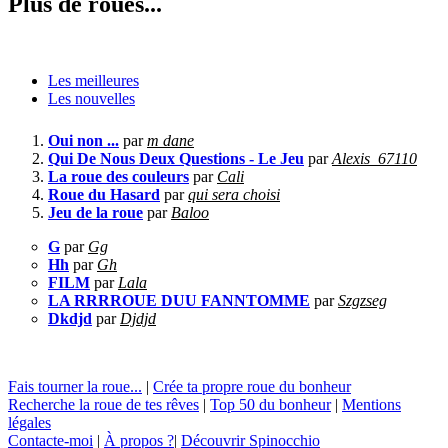
Plus de roues...
Les meilleures
Les nouvelles
Oui non ...
par
m dane
Qui De Nous Deux Questions - Le Jeu
par
Alexis_67110
La roue des couleurs
par
Cali
Roue du Hasard
par
qui sera choisi
Jeu de la roue
par
Baloo
G
par
Gg
Hh
par
Gh
FILM
par
Lala
LA RRRROUE DUU FANNTOMME
par
Szgzseg
Dkdjd
par
Djdjd
Fais tourner la roue...
|
Crée ta propre roue du bonheur
Recherche la roue de tes rêves
|
Top 50 du bonheur
|
Mentions
légales
Contacte-moi
|
À propos ?
|
Découvrir Spinocchio