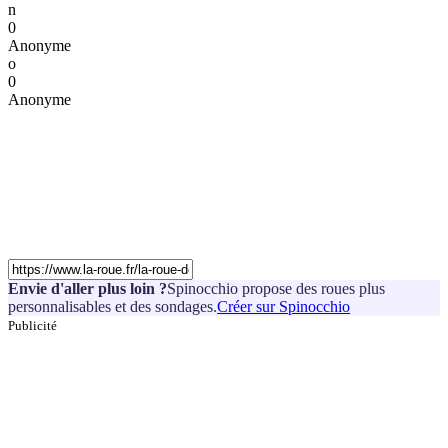
n
0
Anonyme
o
0
Anonyme
Envie d'aller plus loin ?
Spinocchio propose des roues plus
personnalisables et des sondages.
Créer sur Spinocchio
Publicité