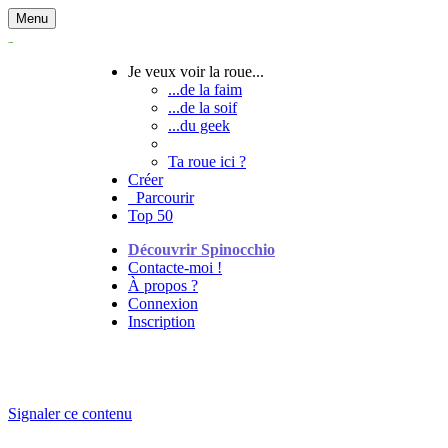
Menu
Je veux voir la roue...
...de la faim
...de la soif
...du geek
Ta roue ici ?
Créer
Parcourir
Top 50
Découvrir Spinocchio
Contacte-moi !
À propos ?
Connexion
Inscription
Signaler ce contenu