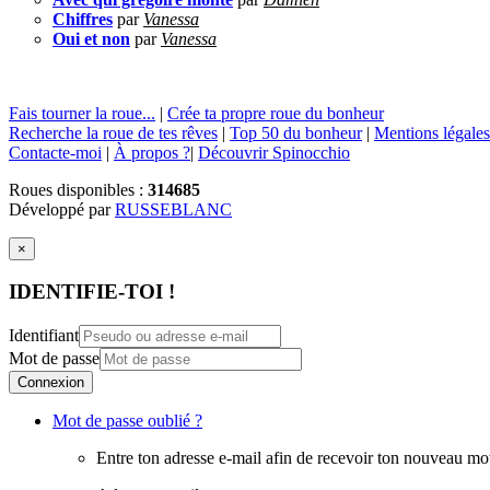
Chiffres
par
Vanessa
Oui et non
par
Vanessa
Fais tourner la roue...
|
Crée ta propre roue du bonheur
Recherche la roue de tes rêves
|
Top 50 du bonheur
|
Mentions légales
Contacte-moi
|
À propos ?
|
Découvrir Spinocchio
Roues disponibles :
314685
Développé par
RUSSEBLANC
×
IDENTIFIE-TOI !
Identifiant
Mot de passe
Connexion
Mot de passe oublié ?
Entre ton adresse e-mail afin de recevoir ton nouveau mo