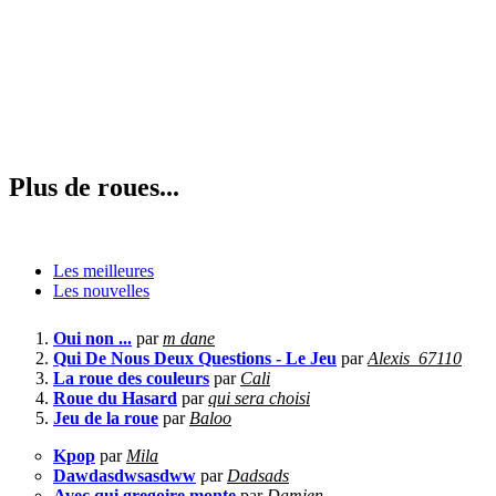
Plus de roues...
Les meilleures
Les nouvelles
Oui non ...
par
m dane
Qui De Nous Deux Questions - Le Jeu
par
Alexis_67110
La roue des couleurs
par
Cali
Roue du Hasard
par
qui sera choisi
Jeu de la roue
par
Baloo
Kpop
par
Mila
Dawdasdwsasdww
par
Dadsads
Avec qui gregoire monte
par
Damien