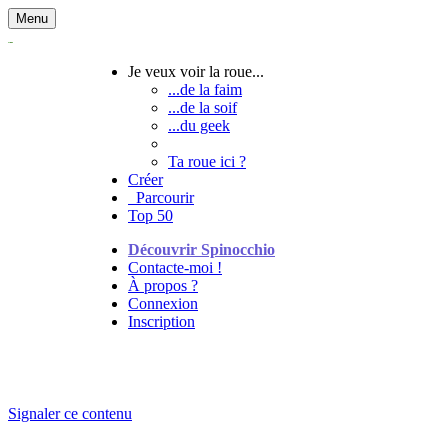
Menu
Je veux voir la roue...
...de la faim
...de la soif
...du geek
Ta roue ici ?
Créer
Parcourir
Top 50
Découvrir Spinocchio
Contacte-moi !
À propos ?
Connexion
Inscription
Signaler ce contenu