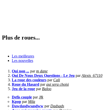
Plus de roues...
Les meilleures
Les nouvelles
Oui non ...
par
m dane
Qui De Nous Deux Questions - Le Jeu
par
Alexis_67110
La roue des couleurs
par
Cali
Roue du Hasard
par
qui sera choisi
Jeu de la roue
par
Baloo
Defis couple
par
Jfk
Kpop
par
Mila
Dawdasdwsasdww
par
Dadsads