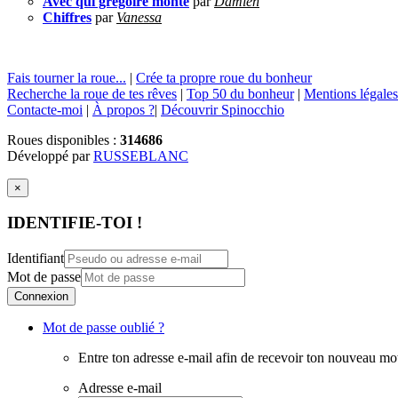
Avec qui gregoire monte
par
Damien
Chiffres
par
Vanessa
Fais tourner la roue...
|
Crée ta propre roue du bonheur
Recherche la roue de tes rêves
|
Top 50 du bonheur
|
Mentions légales
Contacte-moi
|
À propos ?
|
Découvrir Spinocchio
Roues disponibles :
314686
Développé par
RUSSEBLANC
×
IDENTIFIE-TOI !
Identifiant
Mot de passe
Connexion
Mot de passe oublié ?
Entre ton adresse e-mail afin de recevoir ton nouveau mo
Adresse e-mail