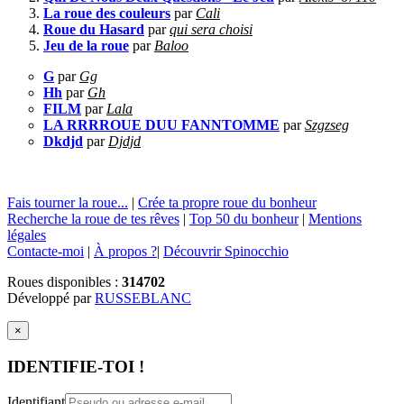
La roue des couleurs
par
Cali
Roue du Hasard
par
qui sera choisi
Jeu de la roue
par
Baloo
G
par
Gg
Hh
par
Gh
FILM
par
Lala
LA RRRROUE DUU FANNTOMME
par
Szgzseg
Dkdjd
par
Djdjd
Fais tourner la roue...
|
Crée ta propre roue du bonheur
Recherche la roue de tes rêves
|
Top 50 du bonheur
|
Mentions
légales
Contacte-moi
|
À propos ?
|
Découvrir Spinocchio
Roues disponibles :
314702
Développé par
RUSSEBLANC
×
IDENTIFIE-TOI !
Identifiant