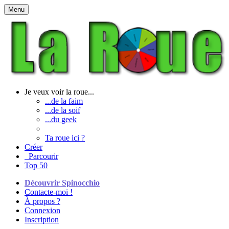
Menu
Je veux voir la roue...
...de la faim
...de la soif
...du geek
Ta roue ici ?
Créer
Parcourir
Top 50
Découvrir Spinocchio
Contacte-moi !
À propos ?
Connexion
Inscription