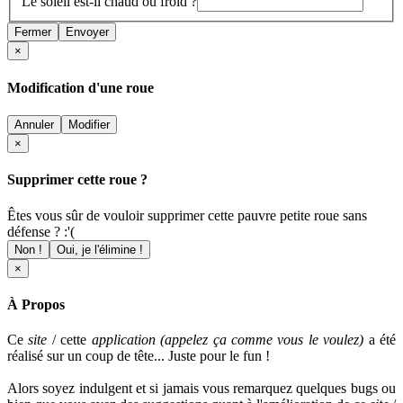
Le soleil est-il chaud ou froid ?
Fermer
Envoyer
×
Modification d'une roue
Annuler
Modifier
×
Supprimer cette roue ?
Êtes vous sûr de vouloir supprimer cette pauvre petite roue sans
défense ? :'(
Non !
Oui, je l'élimine !
×
À Propos
Ce
site
/ cette
application (appelez ça comme vous le voulez)
a été
réalisé sur un coup de tête... Juste pour le fun !
Alors soyez indulgent et si jamais vous remarquez quelques bugs ou