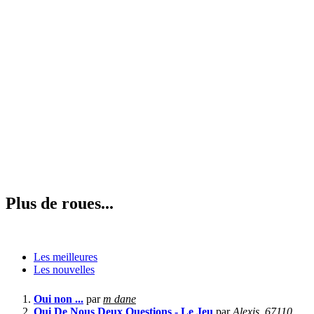
Plus de roues...
Les meilleures
Les nouvelles
Oui non ...
par
m dane
Qui De Nous Deux Questions - Le Jeu
par
Alexis_67110