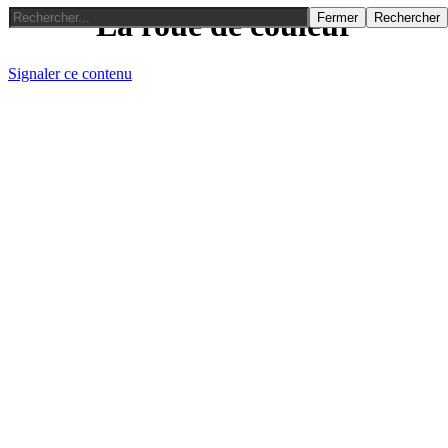
La roue de couleur
Fermer
Rechercher
Signaler ce contenu