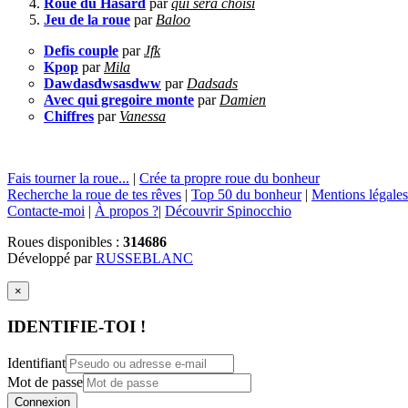
Roue du Hasard
par
qui sera choisi
Jeu de la roue
par
Baloo
Defis couple
par
Jfk
Kpop
par
Mila
Dawdasdwsasdww
par
Dadsads
Avec qui gregoire monte
par
Damien
Chiffres
par
Vanessa
Fais tourner la roue...
|
Crée ta propre roue du bonheur
Recherche la roue de tes rêves
|
Top 50 du bonheur
|
Mentions légales
Contacte-moi
|
À propos ?
|
Découvrir Spinocchio
Roues disponibles :
314686
Développé par
RUSSEBLANC
×
IDENTIFIE-TOI !
Identifiant
Mot de passe
Connexion