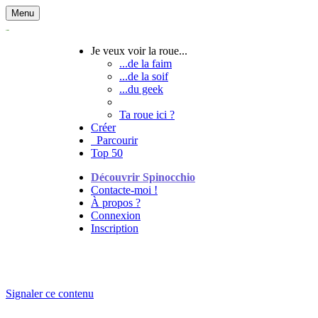
Menu
Je veux voir la roue...
...de la faim
...de la soif
...du geek
Ta roue ici ?
Créer
Parcourir
Top 50
Découvrir Spinocchio
Contacte-moi !
À propos ?
Connexion
Inscription
Signaler ce contenu