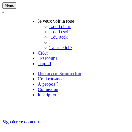
Menu
Je veux voir la roue...
...de la faim
...de la soif
...du geek
Ta roue ici ?
Créer
Parcourir
Top 50
Découvrir Spinocchio
Contacte-moi !
À propos ?
Connexion
Inscription
Signaler ce contenu