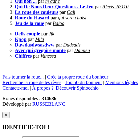
Oui non ...
par
m dane
Qui De Nous Deux Questions - Le Jeu
par
Alexis_67110
La roue des couleurs
par
Cali
Roue du Hasard
par
qui sera choisi
Jeu de la roue
par
Baloo
Defis couple
par
Jfk
Kpop
par
Mila
Dawdasdwsasdww
par
Dadsads
Avec qui gregoire monte
par
Damien
Chiffres
par
Vanessa
Fais tourner la roue...
|
Crée ta propre roue du bonheur
Recherche la roue de tes rêves
|
Top 50 du bonheur
|
Mentions légales
Contacte-moi
|
À propos ?
|
Découvrir Spinocchio
Roues disponibles :
314686
Développé par
RUSSEBLANC
×
IDENTIFIE-TOI !