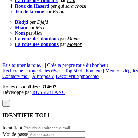
La roue des couleurs
par
Cali
Roue du Hasard
par
qui sera choisi
Jeu de la roue
par
Baloo
Dkdjd
par
Djdjd
Miam
par
Max
Nom
par
Alex
La roue des doudous
par
Momo
La roue des doudous
par
Momor
Fais tourner la roue...
|
Crée ta propre roue du bonheur
Recherche la roue de tes rêves
|
Top 50 du bonheur
|
Mentions légales
Contacte-moi
|
À propos ?
|
Découvrir Spinocchio
Roues disponibles :
314697
Développé par
RUSSEBLANC
×
IDENTIFIE-TOI !
Identifiant
Mot de passe