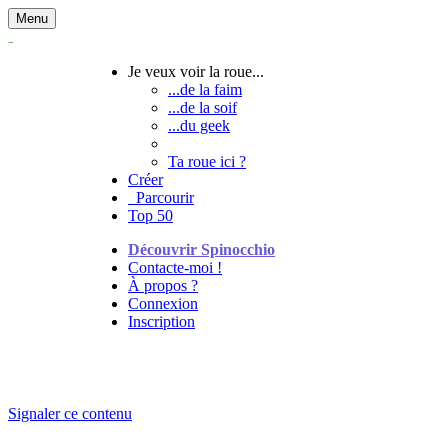
Menu
Je veux voir la roue...
...de la faim
...de la soif
...du geek
Ta roue ici ?
Créer
Parcourir
Top 50
Découvrir Spinocchio
Contacte-moi !
À propos ?
Connexion
Inscription
Signaler ce contenu