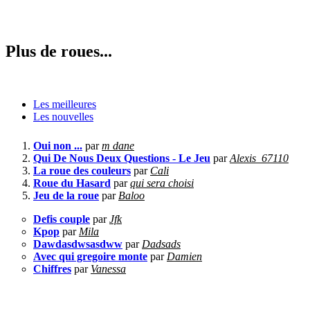
Plus de roues...
Les meilleures
Les nouvelles
Oui non ...
par
m dane
Qui De Nous Deux Questions - Le Jeu
par
Alexis_67110
La roue des couleurs
par
Cali
Roue du Hasard
par
qui sera choisi
Jeu de la roue
par
Baloo
Defis couple
par
Jfk
Kpop
par
Mila
Dawdasdwsasdww
par
Dadsads
Avec qui gregoire monte
par
Damien
Chiffres
par
Vanessa