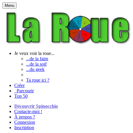
Menu
Je veux voir la roue...
...de la faim
...de la soif
...du geek
Ta roue ici ?
Créer
Parcourir
Top 50
Découvrir Spinocchio
Contacte-moi !
À propos ?
Connexion
Inscription