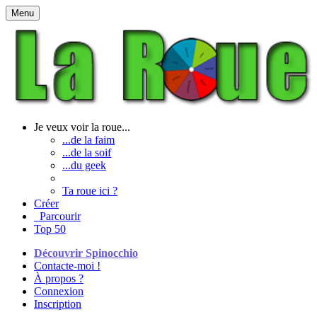
Menu
Je veux voir la roue...
...de la faim
...de la soif
...du geek
Ta roue ici ?
Créer
Parcourir
Top 50
Découvrir Spinocchio
Contacte-moi !
À propos ?
Connexion
Inscription