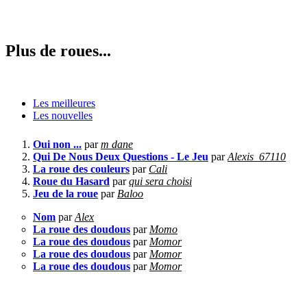
Plus de roues...
Les meilleures
Les nouvelles
Oui non ...
par
m dane
Qui De Nous Deux Questions - Le Jeu
par
Alexis_67110
La roue des couleurs
par
Cali
Roue du Hasard
par
qui sera choisi
Jeu de la roue
par
Baloo
Nom
par
Alex
La roue des doudous
par
Momo
La roue des doudous
par
Momor
La roue des doudous
par
Momor
La roue des doudous
par
Momor