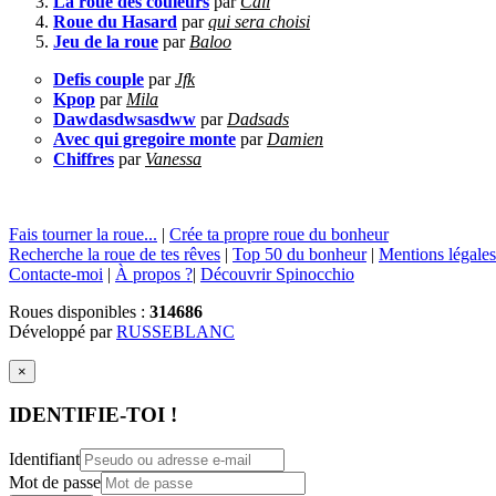
La roue des couleurs
par
Cali
Roue du Hasard
par
qui sera choisi
Jeu de la roue
par
Baloo
Defis couple
par
Jfk
Kpop
par
Mila
Dawdasdwsasdww
par
Dadsads
Avec qui gregoire monte
par
Damien
Chiffres
par
Vanessa
Fais tourner la roue...
|
Crée ta propre roue du bonheur
Recherche la roue de tes rêves
|
Top 50 du bonheur
|
Mentions légales
Contacte-moi
|
À propos ?
|
Découvrir Spinocchio
Roues disponibles :
314686
Développé par
RUSSEBLANC
×
IDENTIFIE-TOI !
Identifiant
Mot de passe