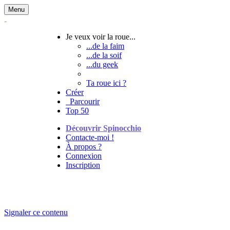
Menu
Je veux voir la roue...
...de la faim
...de la soif
...du geek
Ta roue ici ?
Créer
Parcourir
Top 50
Découvrir Spinocchio
Contacte-moi !
À propos ?
Connexion
Inscription
Signaler ce contenu