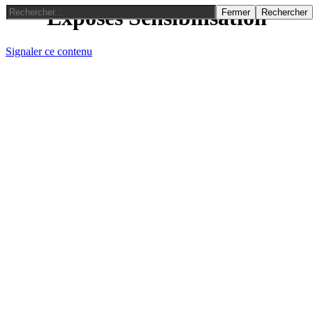
Exposés Sensibilisation
Fermer
Rechercher
Signaler ce contenu