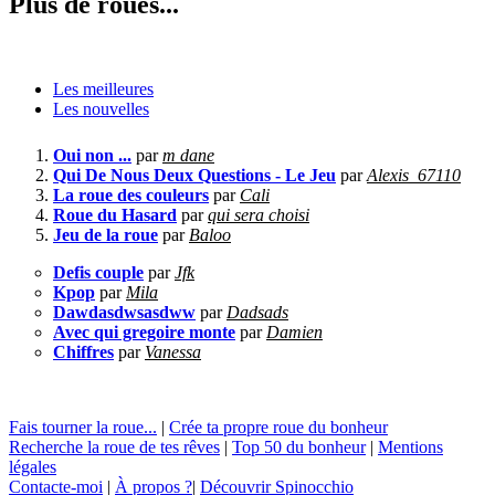
Plus de roues...
Les meilleures
Les nouvelles
Oui non ...
par
m dane
Qui De Nous Deux Questions - Le Jeu
par
Alexis_67110
La roue des couleurs
par
Cali
Roue du Hasard
par
qui sera choisi
Jeu de la roue
par
Baloo
Defis couple
par
Jfk
Kpop
par
Mila
Dawdasdwsasdww
par
Dadsads
Avec qui gregoire monte
par
Damien
Chiffres
par
Vanessa
Fais tourner la roue...
|
Crée ta propre roue du bonheur
Recherche la roue de tes rêves
|
Top 50 du bonheur
|
Mentions
légales
Contacte-moi
|
À propos ?
|
Découvrir Spinocchio