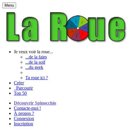
Menu
Je veux voir la roue...
...de la faim
...de la soif
...du geek
Ta roue ici ?
Créer
Parcourir
Top 50
Découvrir Spinocchio
Contacte-moi !
À propos ?
Connexion
Inscription