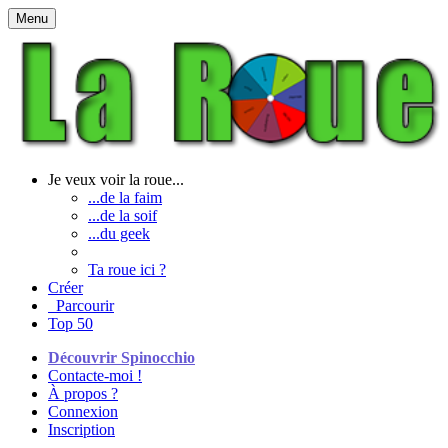
Menu
Je veux voir la roue...
...de la faim
...de la soif
...du geek
Ta roue ici ?
Créer
Parcourir
Top 50
Découvrir Spinocchio
Contacte-moi !
À propos ?
Connexion
Inscription