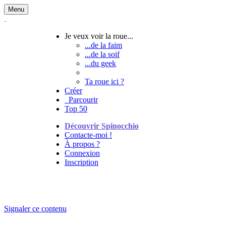
Menu
Je veux voir la roue...
...de la faim
...de la soif
...du geek
Ta roue ici ?
Créer
Parcourir
Top 50
Découvrir Spinocchio
Contacte-moi !
À propos ?
Connexion
Inscription
Signaler ce contenu