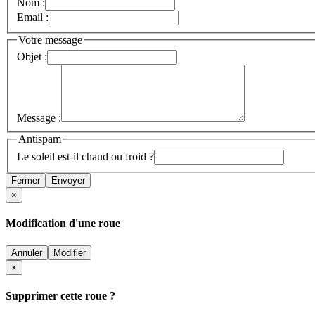
Nom :
Email :
Votre message
Objet :
Message :
Antispam
Le soleil est-il chaud ou froid ?
Fermer
Envoyer
×
Modification d'une roue
Annuler
Modifier
×
Supprimer cette roue ?