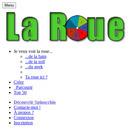
Menu
Je veux voir la roue...
...de la faim
...de la soif
...du geek
Ta roue ici ?
Créer
Parcourir
Top 50
Découvrir Spinocchio
Contacte-moi !
À propos ?
Connexion
Inscription