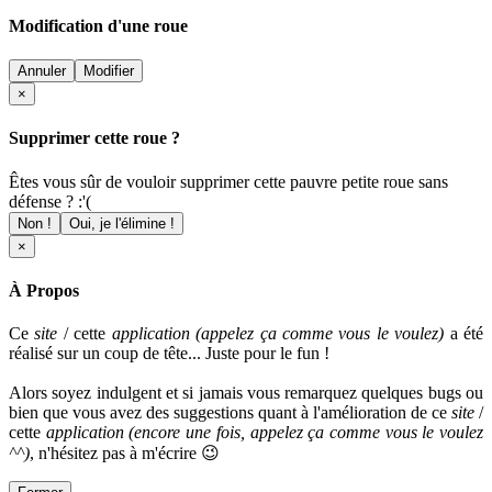
Modification d'une roue
Annuler
Modifier
×
Supprimer cette roue ?
Êtes vous sûr de vouloir supprimer cette pauvre petite roue sans
défense ? :'(
Non !
Oui, je l'élimine !
×
À Propos
Ce
site
/ cette
application (appelez ça comme vous le voulez)
a été
réalisé sur un coup de tête... Juste pour le fun !
Alors soyez indulgent et si jamais vous remarquez quelques bugs ou
bien que vous avez des suggestions quant à l'amélioration de ce
site
/
cette
application
(encore une fois, appelez ça comme vous le voulez
^^)
, n'hésitez pas à m'écrire 😉