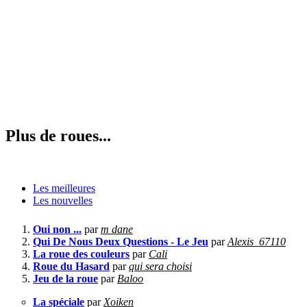
Plus de roues...
Les meilleures
Les nouvelles
Oui non ...
par
m dane
Qui De Nous Deux Questions - Le Jeu
par
Alexis_67110
La roue des couleurs
par
Cali
Roue du Hasard
par
qui sera choisi
Jeu de la roue
par
Baloo
La spéciale
par
Xoiken