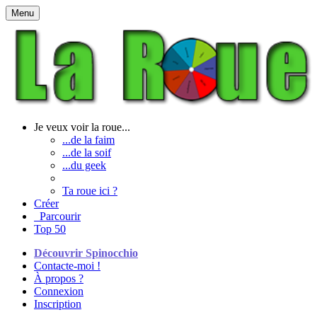
Menu
Je veux voir la roue...
...de la faim
...de la soif
...du geek
Ta roue ici ?
Créer
Parcourir
Top 50
Découvrir Spinocchio
Contacte-moi !
À propos ?
Connexion
Inscription