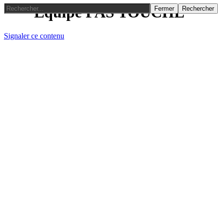
Equipe PAS TOUCHE
Fermer
Rechercher
Signaler ce contenu