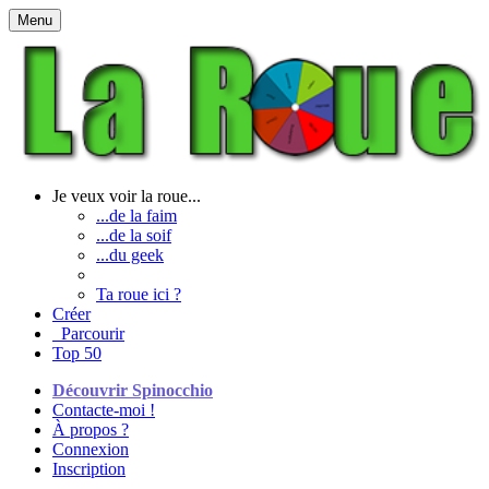
Menu
Je veux voir la roue...
...de la faim
...de la soif
...du geek
Ta roue ici ?
Créer
Parcourir
Top 50
Découvrir Spinocchio
Contacte-moi !
À propos ?
Connexion
Inscription