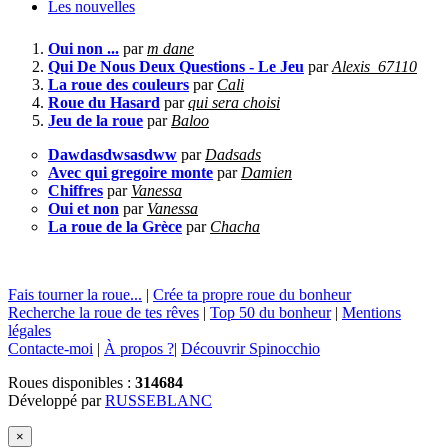
Les nouvelles
Oui non ...
par
m dane
Qui De Nous Deux Questions - Le Jeu
par
Alexis_67110
La roue des couleurs
par
Cali
Roue du Hasard
par
qui sera choisi
Jeu de la roue
par
Baloo
Dawdasdwsasdww
par
Dadsads
Avec qui gregoire monte
par
Damien
Chiffres
par
Vanessa
Oui et non
par
Vanessa
La roue de la Grèce
par
Chacha
Fais tourner la roue...
|
Crée ta propre roue du bonheur
Recherche la roue de tes rêves
|
Top 50 du bonheur
|
Mentions
légales
Contacte-moi
|
À propos ?
|
Découvrir Spinocchio
Roues disponibles :
314684
Développé par
RUSSEBLANC
×