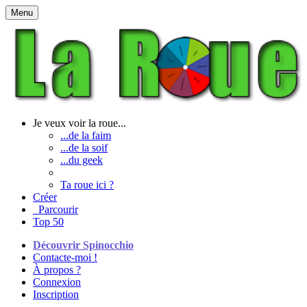
Menu
Je veux voir la roue...
...de la faim
...de la soif
...du geek
Ta roue ici ?
Créer
Parcourir
Top 50
Découvrir Spinocchio
Contacte-moi !
À propos ?
Connexion
Inscription