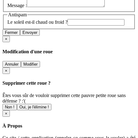
Message :
Antispam
Le soleil est-il chaud ou froid ?
Fermer
Envoyer
×
Modification d'une roue
Annuler
Modifier
×
Supprimer cette roue ?
Êtes vous sûr de vouloir supprimer cette pauvre petite roue sans
défense ? :'(
Non !
Oui, je l'élimine !
×
À Propos
Ce
site
/ cette
application (appelez ça comme vous le voulez)
a été