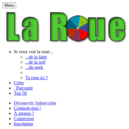
Menu
Je veux voir la roue...
...de la faim
...de la soif
...du geek
Ta roue ici ?
Créer
Parcourir
Top 50
Découvrir Spinocchio
Contacte-moi !
À propos ?
Connexion
Inscription