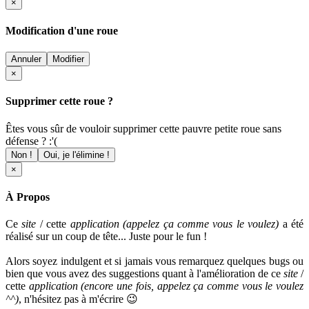
×
Modification d'une roue
Annuler
Modifier
×
Supprimer cette roue ?
Êtes vous sûr de vouloir supprimer cette pauvre petite roue sans
défense ? :'(
Non !
Oui, je l'élimine !
×
À Propos
Ce
site
/ cette
application (appelez ça comme vous le voulez)
a été
réalisé sur un coup de tête... Juste pour le fun !
Alors soyez indulgent et si jamais vous remarquez quelques bugs ou
bien que vous avez des suggestions quant à l'amélioration de ce
site
/
cette
application
(encore une fois, appelez ça comme vous le voulez
^^)
, n'hésitez pas à m'écrire 😉