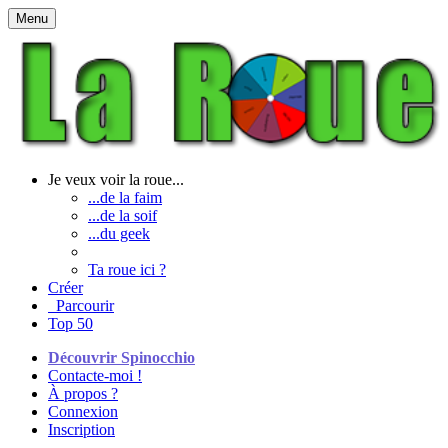
Menu
Je veux voir la roue...
...de la faim
...de la soif
...du geek
Ta roue ici ?
Créer
Parcourir
Top 50
Découvrir Spinocchio
Contacte-moi !
À propos ?
Connexion
Inscription