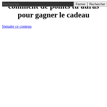
comment de points tu auras
Fermer
Rechercher
pour gagner le cadeau
Signaler ce contenu