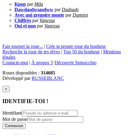
Kpop
par
Mila
Dawdasdwsasdww
par
Dadsads
Avec qui gregoire monte
par
Damien
Chiffres
par
Vanessa
Oui et non
par
Vanessa
Fais tourner la roue...
|
Crée ta propre roue du bonheur
Recherche la roue de tes rêves
|
Top 50 du bonheur
|
Mentions
légales
Contacte-moi
|
À propos ?
|
Découvrir Spinocchio
Roues disponibles :
314685
Développé par
RUSSEBLANC
×
IDENTIFIE-TOI !
Identifiant
Mot de passe
Connexion