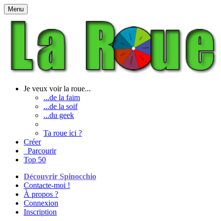
Menu
Je veux voir la roue...
...de la faim
...de la soif
...du geek
Ta roue ici ?
Créer
Parcourir
Top 50
Découvrir Spinocchio
Contacte-moi !
À propos ?
Connexion
Inscription