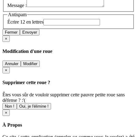
Message :
Antispam
Écrire 12 en lettres
Fermer
Envoyer
×
Modification d'une roue
Annuler
Modifier
×
Supprimer cette roue ?
Êtes vous sûr de vouloir supprimer cette pauvre petite roue sans
défense ? :'(
Non !
Oui, je l'élimine !
×
À Propos
Ce
site
/ cette
application (appelez ça comme vous le voulez)
a été