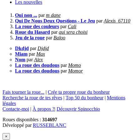
Les nouvelles
Oui non ...
par
m dane
Qui De Nous Deux Questions - Le Jeu
par
Alexis_67110
La roue des couleurs
par
Cali
Roue du Hasard
par
qui sera choisi
Jeu de la roue
par
Baloo
Dkdjd
par
Djdjd
Miam
par
Max
Nom
par
Alex
La roue des doudous
par
Momo
La roue des doudous
par
Momor
Fais tourner la roue...
|
Crée ta propre roue du bonheur
Recherche la roue de tes rêves
|
Top 50 du bonheur
|
Mentions
légales
Contacte-moi
|
À propos ?
|
Découvrir Spinocchio
Roues disponibles :
314697
Développé par
RUSSEBLANC
×