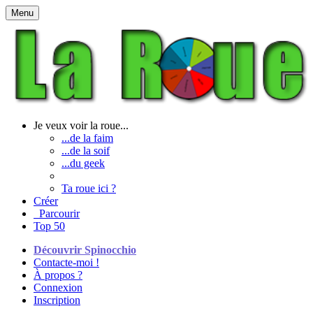
Menu
Je veux voir la roue...
...de la faim
...de la soif
...du geek
Ta roue ici ?
Créer
Parcourir
Top 50
Découvrir Spinocchio
Contacte-moi !
À propos ?
Connexion
Inscription