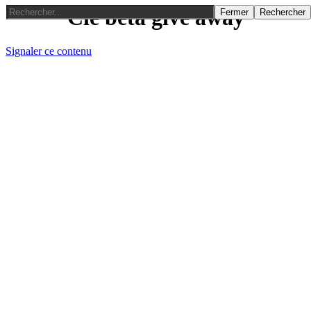
Clé beta give away
Fermer
Rechercher
Signaler ce contenu