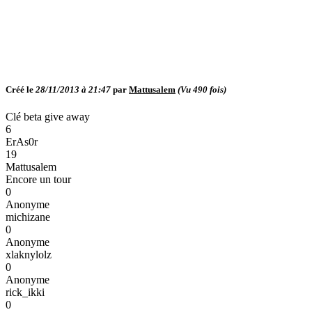
Créé le
28/11/2013 à 21:47
par
Mattusalem
(Vu
490
fois)
Clé beta give away
6
ErAs0r
19
Mattusalem
Encore un tour
0
Anonyme
michizane
0
Anonyme
xlaknylolz
0
Anonyme
rick_ikki
0