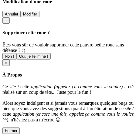
Modification d'une roue
Annuler
Modifier
×
Supprimer cette roue ?
Êtes vous sûr de vouloir supprimer cette pauvre petite roue sans
défense ? :'(
Non !
Oui, je l'élimine !
×
À Propos
Ce
site
/ cette
application (appelez ça comme vous le voulez)
a été
réalisé sur un coup de tête... Juste pour le fun !
Alors soyez indulgent et si jamais vous remarquez quelques bugs ou
bien que vous avez des suggestions quant à l'amélioration de ce
site
/
cette
application
(encore une fois, appelez ça comme vous le voulez
^^)
, n'hésitez pas à m'écrire 😉
Fermer