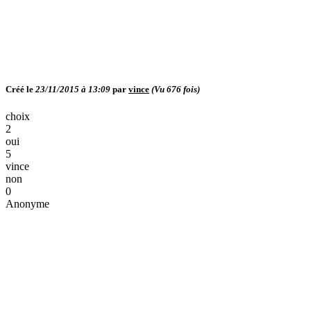
Créé le
23/11/2015 à 13:09
par
vince
(Vu
676
fois)
choix
2
oui
5
vince
non
0
Anonyme