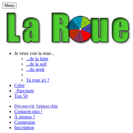
Menu
Je veux voir la roue...
...de la faim
...de la soif
...du geek
Ta roue ici ?
Créer
Parcourir
Top 50
Découvrir Spinocchio
Contacte-moi !
À propos ?
Connexion
Inscription