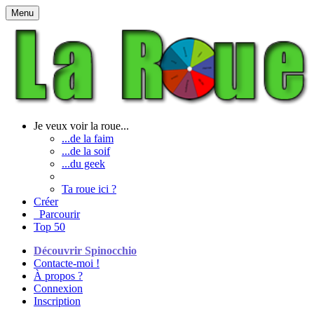
Menu
Je veux voir la roue...
...de la faim
...de la soif
...du geek
Ta roue ici ?
Créer
Parcourir
Top 50
Découvrir Spinocchio
Contacte-moi !
À propos ?
Connexion
Inscription