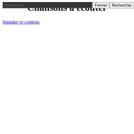
Chansons a écouter
Fermer
Rechercher
Signaler ce contenu