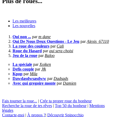
Plus de roues...
Les meilleures
Les nouvelles
Oui non ...
par
m dane
Qui De Nous Deux Questions - Le Jeu
par
Alexis_67110
La roue des couleurs
par
Cali
Roue du Hasard
par
qui sera choisi
Jeu de la roue
par
Baloo
La spéciale
par
Xoiken
Defis couple
par
Jfk
Kpop
par
Mila
Dawdasdwsasdww
par
Dadsads
Avec qui gregoire monte
par
Damien
Fais tourner la roue...
|
Crée ta propre roue du bonheur
Recherche la roue de tes rêves
|
Top 50 du bonheur
|
Mentions
légales
Contacte-moi
|
À propos ?
|
Découvrir Spinocchio