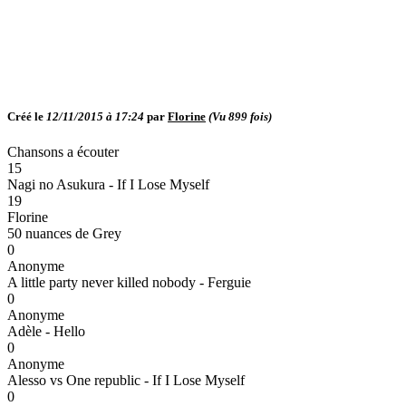
Créé le
12/11/2015 à 17:24
par
Florine
(Vu
899
fois)
Chansons a écouter
15
Nagi no Asukura - If I Lose Myself
19
Florine
50 nuances de Grey
0
Anonyme
A little party never killed nobody - Ferguie
0
Anonyme
Adèle - Hello
0
Anonyme
Alesso vs One republic - If I Lose Myself
0