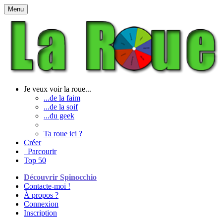
Menu
Je veux voir la roue...
...de la faim
...de la soif
...du geek
Ta roue ici ?
Créer
Parcourir
Top 50
Découvrir Spinocchio
Contacte-moi !
À propos ?
Connexion
Inscription