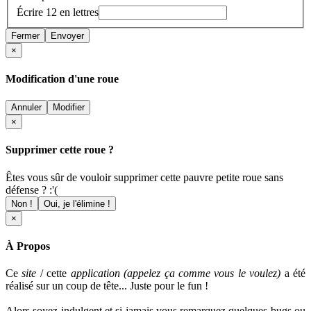
Écrire 12 en lettres
Fermer
Envoyer
×
Modification d'une roue
Annuler
Modifier
×
Supprimer cette roue ?
Êtes vous sûr de vouloir supprimer cette pauvre petite roue sans
défense ? :'(
Non !
Oui, je l'élimine !
×
À Propos
Ce
site
/ cette
application (appelez ça comme vous le voulez)
a été
réalisé sur un coup de tête... Juste pour le fun !
Alors soyez indulgent et si jamais vous remarquez quelques bugs ou