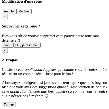
Modification d'une roue
Annuler
Modifier
×
Supprimer cette roue ?
Êtes vous sûr de vouloir supprimer cette pauvre petite roue sans
défense ? :'(
Non !
Oui, je l'élimine !
×
À Propos
Ce
site
/ cette
application (appelez ça comme vous le voulez)
a été
réalisé sur un coup de tête... Juste pour le fun !
Alors soyez indulgent et si jamais vous remarquez quelques bugs ou
bien que vous avez des suggestions quant à l'amélioration de ce
site
/
cette
application
(encore une fois, appelez ça comme vous le voulez
^^)
, n'hésitez pas à m'écrire 😉
Fermer