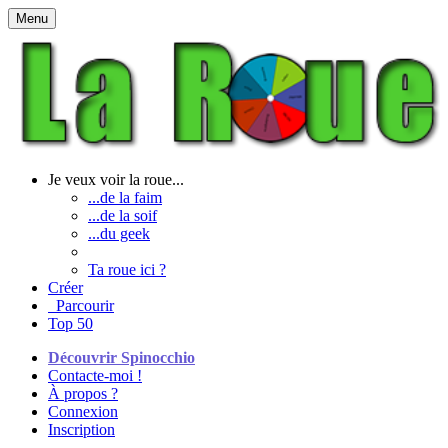
Menu
Je veux voir la roue...
...de la faim
...de la soif
...du geek
Ta roue ici ?
Créer
Parcourir
Top 50
Découvrir Spinocchio
Contacte-moi !
À propos ?
Connexion
Inscription