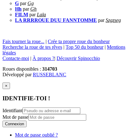
G
par
Gg
Hh
par
Gh
FILM
par
Lala
LA RRRROUE DUU FANNTOMME
par
Szgzseg
Fais tourner la roue...
|
Crée ta propre roue du bonheur
Recherche la roue de tes rêves
|
Top 50 du bonheur
|
Mentions
légales
Contacte-moi
|
À propos ?
|
Découvrir Spinocchio
Roues disponibles :
314703
Développé par
RUSSEBLANC
×
IDENTIFIE-TOI !
Identifiant
Mot de passe
Connexion
Mot de passe oublié ?