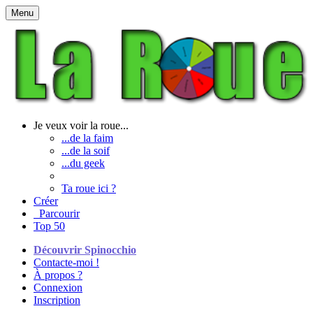
Menu
Je veux voir la roue...
...de la faim
...de la soif
...du geek
Ta roue ici ?
Créer
Parcourir
Top 50
Découvrir Spinocchio
Contacte-moi !
À propos ?
Connexion
Inscription