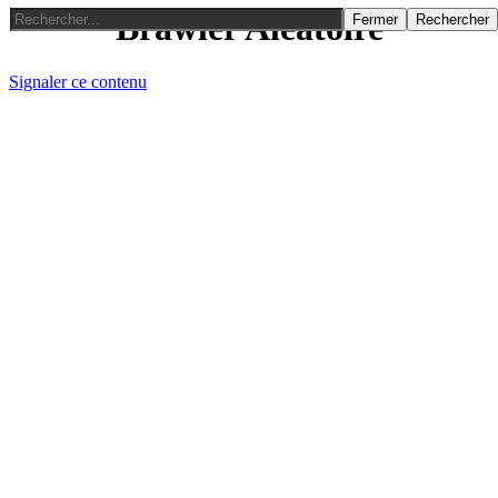
Brawler Aléatoire
Fermer
Rechercher
Signaler ce contenu