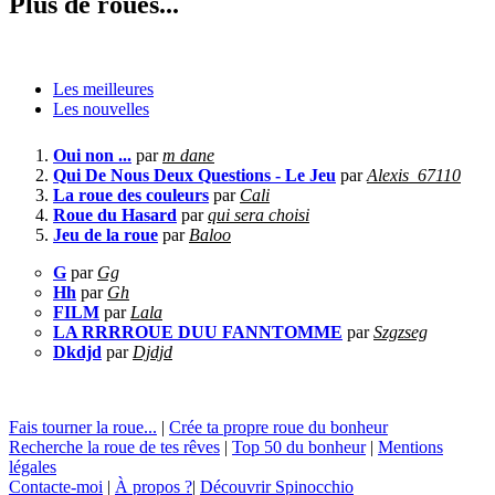
Plus de roues...
Les meilleures
Les nouvelles
Oui non ...
par
m dane
Qui De Nous Deux Questions - Le Jeu
par
Alexis_67110
La roue des couleurs
par
Cali
Roue du Hasard
par
qui sera choisi
Jeu de la roue
par
Baloo
G
par
Gg
Hh
par
Gh
FILM
par
Lala
LA RRRROUE DUU FANNTOMME
par
Szgzseg
Dkdjd
par
Djdjd
Fais tourner la roue...
|
Crée ta propre roue du bonheur
Recherche la roue de tes rêves
|
Top 50 du bonheur
|
Mentions
légales
Contacte-moi
|
À propos ?
|
Découvrir Spinocchio