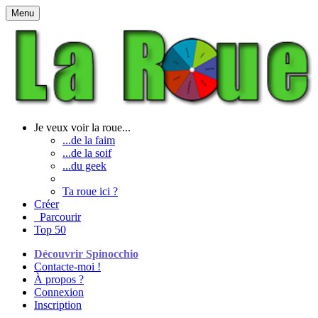
Menu
Je veux voir la roue...
...de la faim
...de la soif
...du geek
Ta roue ici ?
Créer
Parcourir
Top 50
Découvrir Spinocchio
Contacte-moi !
À propos ?
Connexion
Inscription