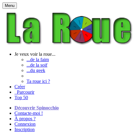
Menu
Je veux voir la roue...
...de la faim
...de la soif
...du geek
Ta roue ici ?
Créer
Parcourir
Top 50
Découvrir Spinocchio
Contacte-moi !
À propos ?
Connexion
Inscription