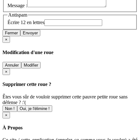
Message :
Antispam
Écrire 12 en lettres
Fermer
Envoyer
×
Modification d'une roue
Annuler
Modifier
×
Supprimer cette roue ?
Êtes vous sûr de vouloir supprimer cette pauvre petite roue sans
défense ? :'(
Non !
Oui, je l'élimine !
×
À Propos
Ce
site
/ cette
application (appelez ça comme vous le voulez)
a été