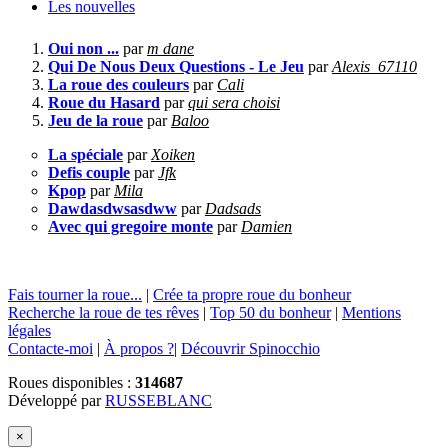
Les nouvelles
Oui non ...
par
m dane
Qui De Nous Deux Questions - Le Jeu
par
Alexis_67110
La roue des couleurs
par
Cali
Roue du Hasard
par
qui sera choisi
Jeu de la roue
par
Baloo
La spéciale
par
Xoiken
Defis couple
par
Jfk
Kpop
par
Mila
Dawdasdwsasdww
par
Dadsads
Avec qui gregoire monte
par
Damien
Fais tourner la roue...
|
Crée ta propre roue du bonheur
Recherche la roue de tes rêves
|
Top 50 du bonheur
|
Mentions
légales
Contacte-moi
|
À propos ?
|
Découvrir Spinocchio
Roues disponibles :
314687
Développé par
RUSSEBLANC
×