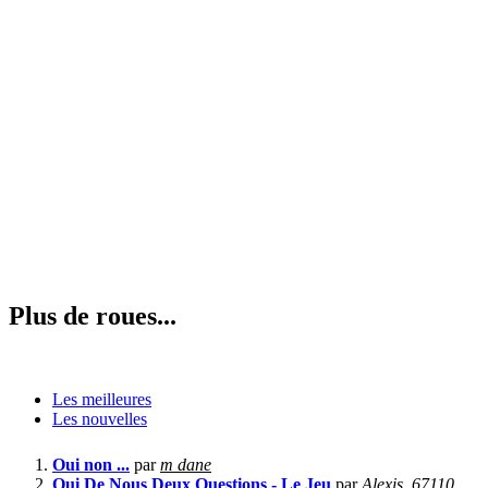
Plus de roues...
Les meilleures
Les nouvelles
Oui non ...
par
m dane
Qui De Nous Deux Questions - Le Jeu
par
Alexis_67110