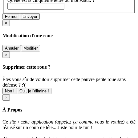
Quelle est la cinquième lettre du mot Astux ?
Fermer
Envoyer
×
Modification d'une roue
Annuler
Modifier
×
Supprimer cette roue ?
Êtes vous sûr de vouloir supprimer cette pauvre petite roue sans
défense ? :'(
Non !
Oui, je l'élimine !
×
À Propos
Ce
site
/ cette
application (appelez ça comme vous le voulez)
a été
réalisé sur un coup de tête... Juste pour le fun !