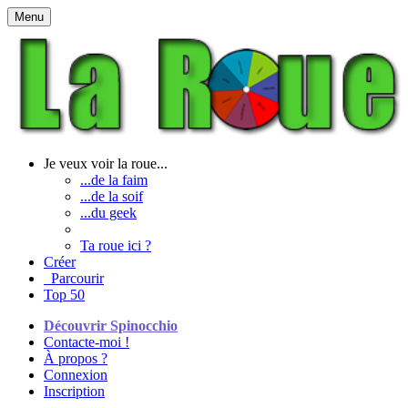
Menu
Je veux voir la roue...
...de la faim
...de la soif
...du geek
Ta roue ici ?
Créer
Parcourir
Top 50
Découvrir Spinocchio
Contacte-moi !
À propos ?
Connexion
Inscription