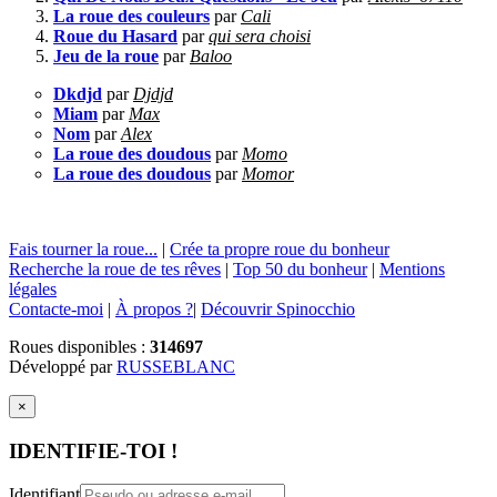
La roue des couleurs
par
Cali
Roue du Hasard
par
qui sera choisi
Jeu de la roue
par
Baloo
Dkdjd
par
Djdjd
Miam
par
Max
Nom
par
Alex
La roue des doudous
par
Momo
La roue des doudous
par
Momor
Fais tourner la roue...
|
Crée ta propre roue du bonheur
Recherche la roue de tes rêves
|
Top 50 du bonheur
|
Mentions
légales
Contacte-moi
|
À propos ?
|
Découvrir Spinocchio
Roues disponibles :
314697
Développé par
RUSSEBLANC
×
IDENTIFIE-TOI !
Identifiant