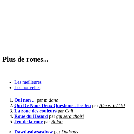
Plus de roues...
Les meilleures
Les nouvelles
Oui non ...
par
m dane
Qui De Nous Deux Questions - Le Jeu
par
Alexis_67110
La roue des couleurs
par
Cali
Roue du Hasard
par
qui sera choisi
Jeu de la roue
par
Baloo
Dawdasdwsasdww
par
Dadsads