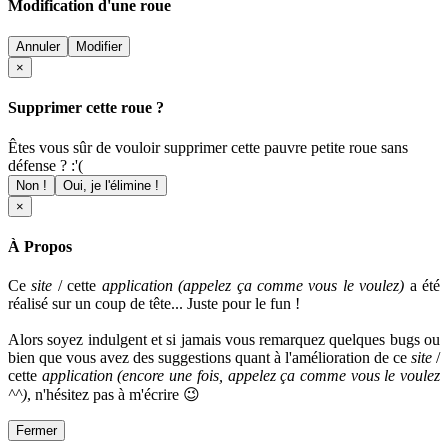
Modification d'une roue
Annuler
Modifier
×
Supprimer cette roue ?
Êtes vous sûr de vouloir supprimer cette pauvre petite roue sans
défense ? :'(
Non !
Oui, je l'élimine !
×
À Propos
Ce
site
/ cette
application (appelez ça comme vous le voulez)
a été
réalisé sur un coup de tête... Juste pour le fun !
Alors soyez indulgent et si jamais vous remarquez quelques bugs ou
bien que vous avez des suggestions quant à l'amélioration de ce
site
/
cette
application
(encore une fois, appelez ça comme vous le voulez
^^)
, n'hésitez pas à m'écrire 😉
Fermer