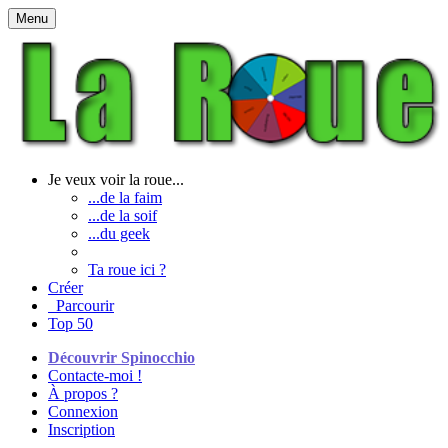
Menu
Je veux voir la roue...
...de la faim
...de la soif
...du geek
Ta roue ici ?
Créer
Parcourir
Top 50
Découvrir Spinocchio
Contacte-moi !
À propos ?
Connexion
Inscription