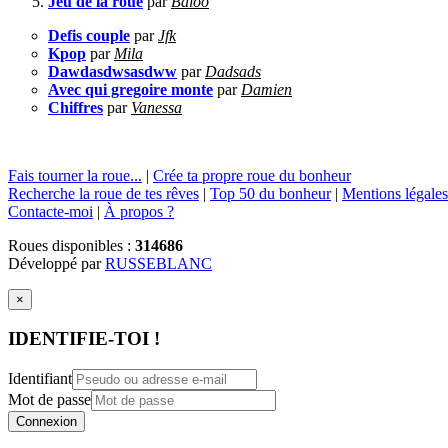
Jeu de la roue
par
Baloo
Defis couple
par
Jfk
Kpop
par
Mila
Dawdasdwsasdww
par
Dadsads
Avec qui gregoire monte
par
Damien
Chiffres
par
Vanessa
Fais tourner la roue...
|
Crée ta propre roue du bonheur
Recherche la roue de tes rêves
|
Top 50 du bonheur
|
Mentions légales
Contacte-moi
|
À propos ?
Roues disponibles :
314686
Développé par
RUSSEBLANC
×
IDENTIFIE-TOI !
Identifiant
Mot de passe
Connexion