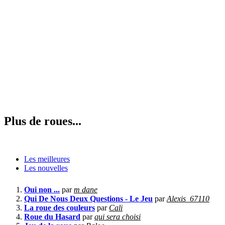
Plus de roues...
Les meilleures
Les nouvelles
Oui non ...
par
m dane
Qui De Nous Deux Questions - Le Jeu
par
Alexis_67110
La roue des couleurs
par
Cali
Roue du Hasard
par
qui sera choisi