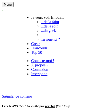
Menu
Je veux voir la roue...
...de la faim
...de la soif
...du geek
Ta roue ici ?
Créer
Parcourir
Top 50
Contacte-moi !
À propos ?
Connexion
Inscription
Signaler ce contenu
Créé le
09/11/2013 à 20:07
par
perefist
(Vu
1
fois)