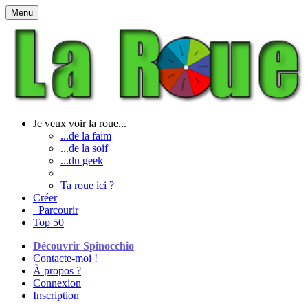
Menu
Je veux voir la roue...
...de la faim
...de la soif
...du geek
Ta roue ici ?
Créer
Parcourir
Top 50
Découvrir Spinocchio
Contacte-moi !
À propos ?
Connexion
Inscription