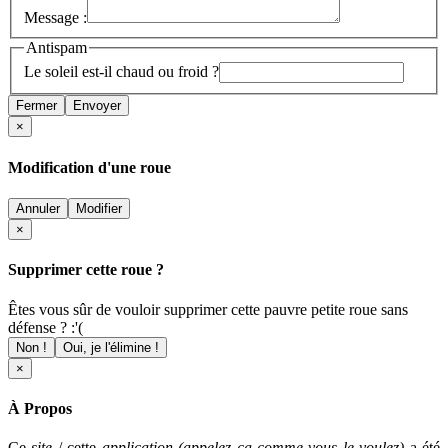
Message :
Antispam
Le soleil est-il chaud ou froid ?
Fermer
Envoyer
×
Modification d'une roue
Annuler
Modifier
×
Supprimer cette roue ?
Êtes vous sûr de vouloir supprimer cette pauvre petite roue sans
défense ? :'(
Non !
Oui, je l'élimine !
×
À Propos
Ce
site
/ cette
application (appelez ça comme vous le voulez)
a été