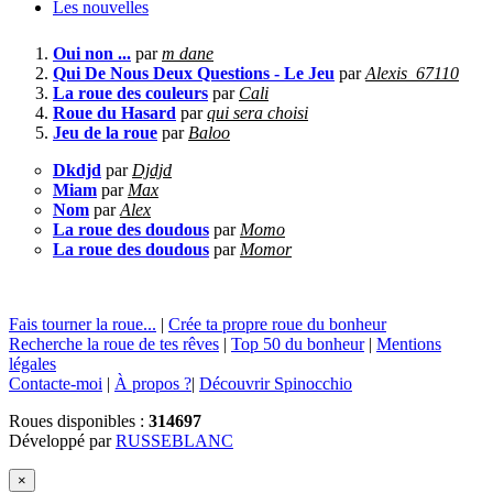
Les nouvelles
Oui non ...
par
m dane
Qui De Nous Deux Questions - Le Jeu
par
Alexis_67110
La roue des couleurs
par
Cali
Roue du Hasard
par
qui sera choisi
Jeu de la roue
par
Baloo
Dkdjd
par
Djdjd
Miam
par
Max
Nom
par
Alex
La roue des doudous
par
Momo
La roue des doudous
par
Momor
Fais tourner la roue...
|
Crée ta propre roue du bonheur
Recherche la roue de tes rêves
|
Top 50 du bonheur
|
Mentions
légales
Contacte-moi
|
À propos ?
|
Découvrir Spinocchio
Roues disponibles :
314697
Développé par
RUSSEBLANC
×