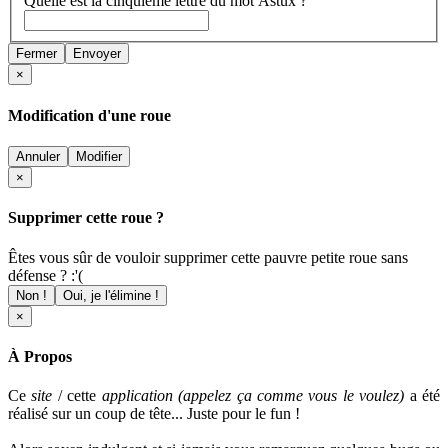
Quelle est la cinquième lettre du mot Astux ?
Fermer
Envoyer
×
Modification d'une roue
Annuler
Modifier
×
Supprimer cette roue ?
Êtes vous sûr de vouloir supprimer cette pauvre petite roue sans
défense ? :'(
Non !
Oui, je l'élimine !
×
À Propos
Ce
site
/ cette
application (appelez ça comme vous le voulez)
a été
réalisé sur un coup de tête... Juste pour le fun !