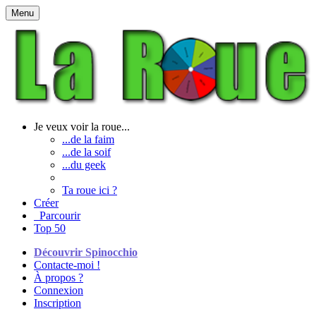
Menu
Je veux voir la roue...
...de la faim
...de la soif
...du geek
Ta roue ici ?
Créer
Parcourir
Top 50
Découvrir Spinocchio
Contacte-moi !
À propos ?
Connexion
Inscription