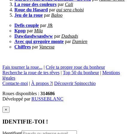
La roue des couleurs
par
Cali
Roue du Hasard
par
qui sera choisi
Jeu de la roue
par
Baloo
Defis couple
par
Jfk
Kpop
par
Mila
Dawdasdwsasdww
par
Dadsads
Avec qui gregoire monte
par
Damien
Chiffres
par
Vanessa
Fais tourner la roue...
|
Crée ta propre roue du bonheur
Recherche la roue de tes rêves
|
Top 50 du bonheur
|
Mentions
légales
Contacte-moi
|
À propos ?
|
Découvrir Spinocchio
Roues disponibles :
314686
Développé par
RUSSEBLANC
×
IDENTIFIE-TOI !
Identifiant