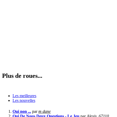
Plus de roues...
Les meilleures
Les nouvelles
Oui non ...
par
m dane
Qui De Nous Deux Questions - Le Jeu
par
Alexis_67110