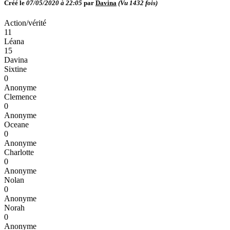
Créé le
07/05/2020 à 22:05
par
Davina
(Vu
1432
fois)
Action/vérité
11
Léana
15
Davina
Sixtine
0
Anonyme
Clemence
0
Anonyme
Oceane
0
Anonyme
Charlotte
0
Anonyme
Nolan
0
Anonyme
Norah
0
Anonyme