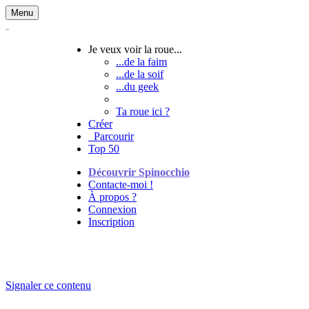
Menu
Je veux voir la roue...
...de la faim
...de la soif
...du geek
Ta roue ici ?
Créer
Parcourir
Top 50
Découvrir Spinocchio
Contacte-moi !
À propos ?
Connexion
Inscription
Signaler ce contenu