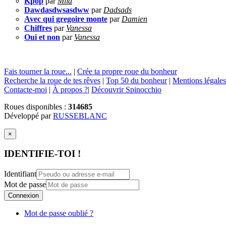
Kpop
par
Mila
Dawdasdwsasdww
par
Dadsads
Avec qui gregoire monte
par
Damien
Chiffres
par
Vanessa
Oui et non
par
Vanessa
Fais tourner la roue...
|
Crée ta propre roue du bonheur
Recherche la roue de tes rêves
|
Top 50 du bonheur
|
Mentions légales
Contacte-moi
|
À propos ?
|
Découvrir Spinocchio
Roues disponibles :
314685
Développé par
RUSSEBLANC
×
IDENTIFIE-TOI !
Identifiant
Mot de passe
Connexion
Mot de passe oublié ?