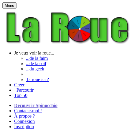
Menu
Je veux voir la roue...
...de la faim
...de la soif
...du geek
Ta roue ici ?
Créer
Parcourir
Top 50
Découvrir Spinocchio
Contacte-moi !
À propos ?
Connexion
Inscription